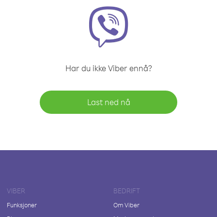
Har du ikke Viber ennå?
Last ned nå
VIBER
BEDRIFT
Funksjoner
Om Viber