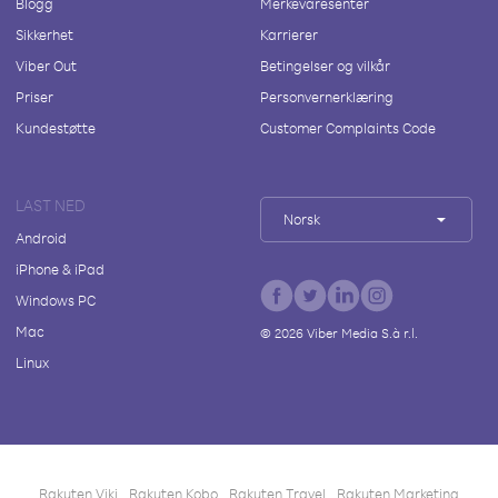
Blogg
Merkevaresenter
Sikkerhet
Karrierer
Viber Out
Betingelser og vilkår
Priser
Personvernerklæring
Kundestøtte
Customer Complaints Code
LAST NED
Norsk
Android
iPhone & iPad
Windows PC
Mac
©
2026
Viber Media S.à r.l.
Linux
Rakuten Viki
Rakuten Kobo
Rakuten Travel
Rakuten Marketing