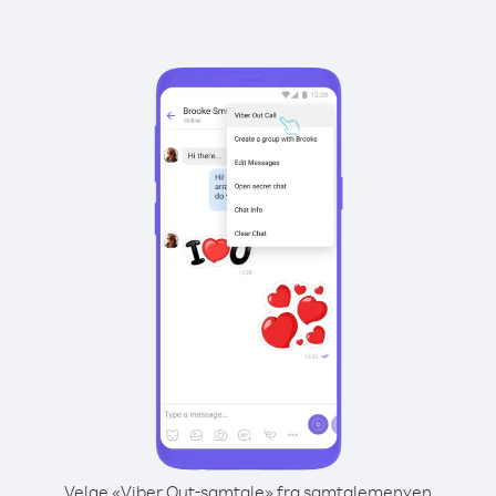
Velge «Viber Out-samtale» fra samtalemenyen