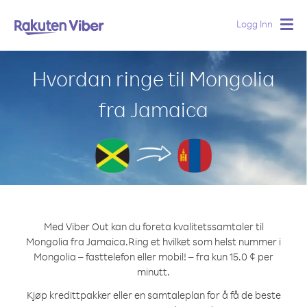
Logg Inn
Togg
navig
Hvordan ringe til Mongolia
fra Jamaica
Med Viber Out kan du foreta kvalitetssamtaler til
Mongolia fra Jamaica.
Ring et hvilket som helst nummer i
Mongolia – fasttelefon eller mobil! – fra kun 15.0 ¢ per
minutt.
Kjøp kredittpakker eller en samtaleplan for å få de beste