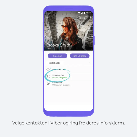
Velge kontakten i Viber og ring fra deres info-skjerm.