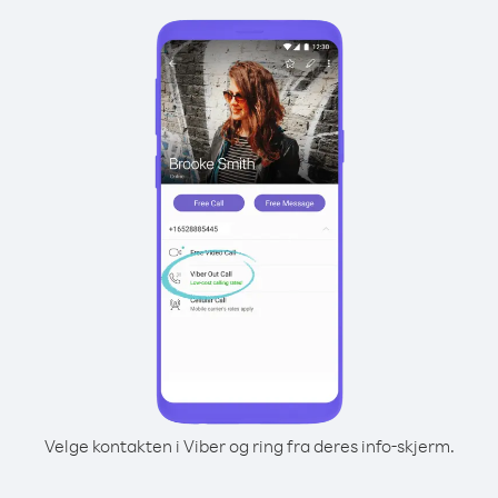
Velge kontakten i Viber og ring fra deres info-skjerm.