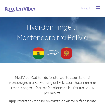
Logg Inn
Togg
navig
Hvordan ringe til
Montenegro fra Bolivia
Med Viber Out kan du foreta kvalitetssamtaler til
Montenegro fra Bolivia.
Ring et hvilket som helst nummer
i Montenegro – fasttelefon eller mobil! – fra kun 23.5 ¢
per minutt.
Kjøp kredittpakker eller en samtaleplan for å få de beste