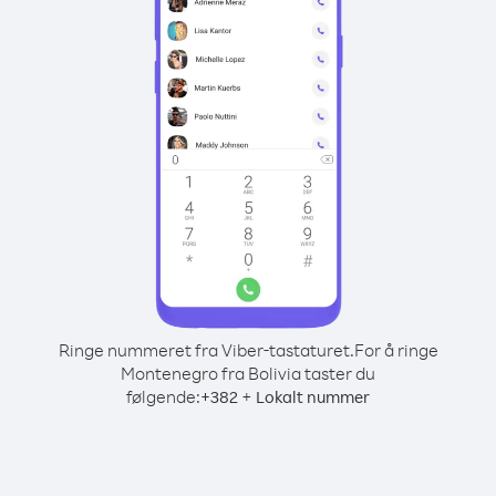
Ringe nummeret fra Viber-tastaturet.
For å ringe
Montenegro fra Bolivia taster du
følgende:
+
+
382
Lokalt nummer