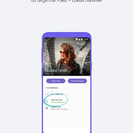
du følgende:
+
+
382
Lokalt nummer