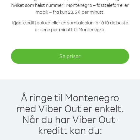
hvilket som helst nummer i Montenegro – fasttelefon eller
mobil! – fra kun 23.5 ¢ per minutt.
Kjøp kredittpakker eller en samtaleplan for å få de beste
prisene per minutt til Montenegro.
Se priser
Å ringe til Montenegro
med Viber Out er enkelt.
Når du har Viber Out-
kreditt kan du: