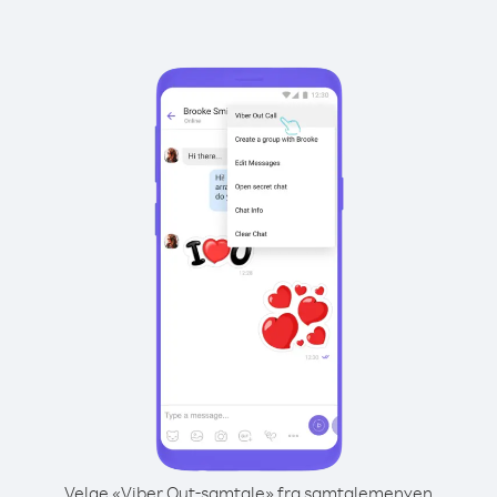
Velge «Viber Out-samtale» fra samtalemenyen