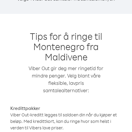
Tips for å ringe til
Montenegro fra
Maldivene
Viber Out gir deg mer ringetid for
mindre penger. Velg blant våre
fleksible, lavpris
samtalealternativer:
Kredittpakker
Viber Out-kreditt legges til saldoen din når du kjøper et
beløp. Med kredittkort, kan du ringe hvor som helst i
verden til Vibers lave priser.