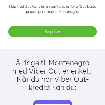
Kjøp kredittpakker eller en samtaleplan for å få de beste
prisene per minutt til Montenegro.
Se priser
Å ringe til Montenegro
med Viber Out er enkelt.
Når du har Viber Out-
kreditt kan du: