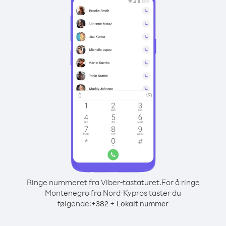
Ringe nummeret fra Viber-tastaturet.
For å ringe
Montenegro fra Nord-Kypros taster du
følgende:
+
+
382
Lokalt nummer