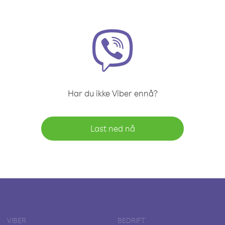
Har du ikke Viber ennå?
Last ned nå
VIBER
BEDRIFT