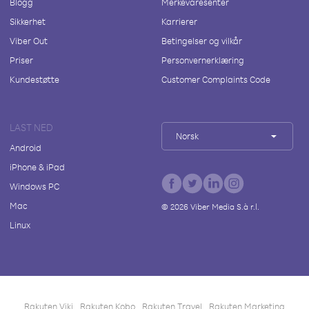
Blogg
Merkevaresenter
Sikkerhet
Karrierer
Viber Out
Betingelser og vilkår
Priser
Personvernerklæring
Kundestøtte
Customer Complaints Code
LAST NED
Norsk
Android
iPhone & iPad
Windows PC
Mac
©
2026
Viber Media S.à r.l.
Linux
Rakuten Viki
Rakuten Kobo
Rakuten Travel
Rakuten Marketing