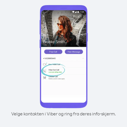
Velge kontakten i Viber og ring fra deres info-skjerm.