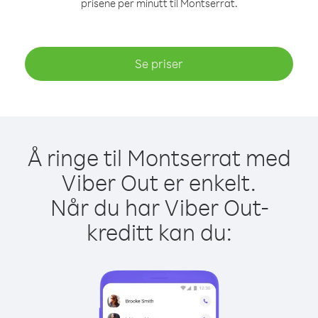
prisene per minutt til Montserrat.
Se priser
Å ringe til Montserrat med
Viber Out er enkelt.
Når du har Viber Out-
kreditt kan du: