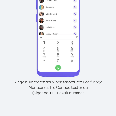
Ringe nummeret fra Viber-tastaturet.
For å ringe
Montserrat fra Canada taster du
følgende:
+
+
1
Lokalt nummer