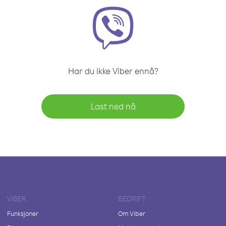
Har du ikke Viber ennå?
Last ned nå
VIBER
BEDRIFT
Funksjoner
Om Viber