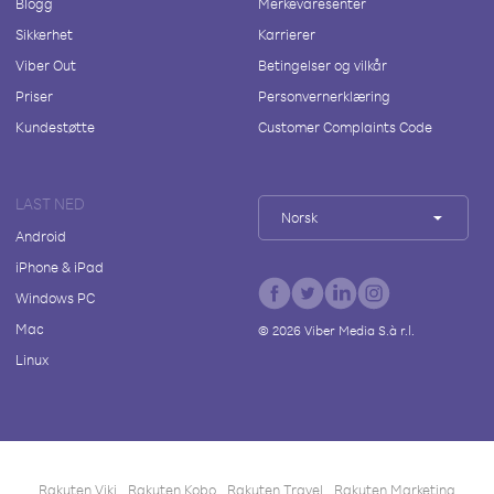
Blogg
Merkevaresenter
Sikkerhet
Karrierer
Viber Out
Betingelser og vilkår
Priser
Personvernerklæring
Kundestøtte
Customer Complaints Code
LAST NED
Norsk
Android
iPhone & iPad
Windows PC
Mac
©
2026
Viber Media S.à r.l.
Linux
Rakuten Viki
Rakuten Kobo
Rakuten Travel
Rakuten Marketing