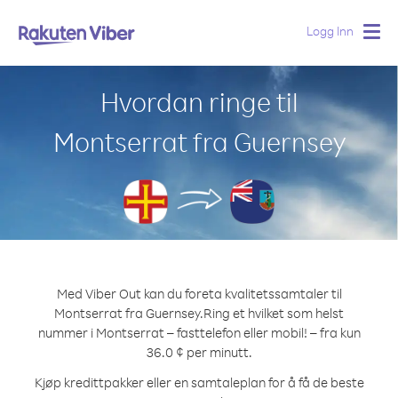
Logg Inn
Togg
navig
Hvordan ringe til
Montserrat fra Guernsey
Med Viber Out kan du foreta kvalitetssamtaler til
Montserrat fra Guernsey.
Ring et hvilket som helst
nummer i Montserrat – fasttelefon eller mobil! – fra kun
36.0 ¢ per minutt.
Kjøp kredittpakker eller en samtaleplan for å få de beste