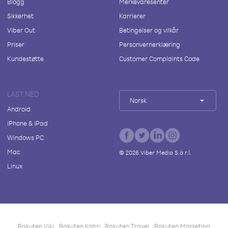
Blogg
Merkevaresenter
Sikkerhet
Karrierer
Viber Out
Betingelser og vilkår
Priser
Personvernerklæring
Kundestøtte
Customer Complaints Code
LAST NED
Norsk
Android
iPhone & iPad
Windows PC
Mac
©
2026
Viber Media S.à r.l.
Linux
Rakuten Viki
Rakuten Kobo
Rakuten Travel
Rakuten Marketing