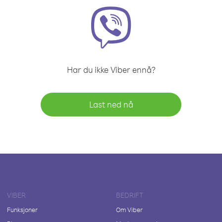
Har du ikke Viber ennå?
Last ned nå
VIBER
BEDRIFT
Funksjoner
Om Viber