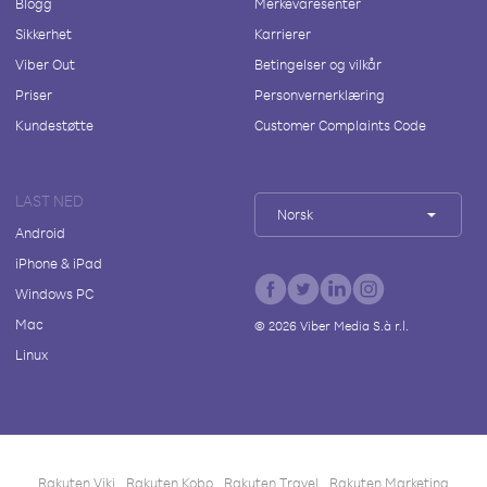
Blogg
Merkevaresenter
Sikkerhet
Karrierer
Viber Out
Betingelser og vilkår
Priser
Personvernerklæring
Kundestøtte
Customer Complaints Code
LAST NED
Norsk
Android
iPhone & iPad
Windows PC
Mac
©
2026
Viber Media S.à r.l.
Linux
Rakuten Viki
Rakuten Kobo
Rakuten Travel
Rakuten Marketing