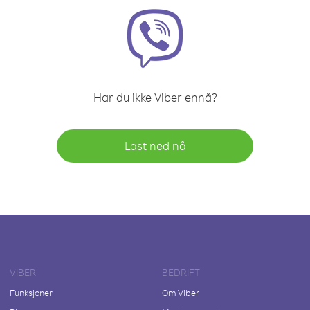
Har du ikke Viber ennå?
Last ned nå
VIBER
BEDRIFT
Funksjoner
Om Viber