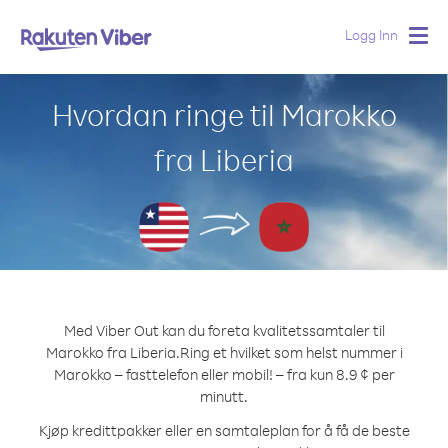
Logg Inn
Togg
navig
Hvordan ringe til Marokko
fra Liberia
Med Viber Out kan du foreta kvalitetssamtaler til
Marokko fra Liberia.
Ring et hvilket som helst nummer i
Marokko – fasttelefon eller mobil! – fra kun 8.9 ¢ per
minutt.
Kjøp kredittpakker eller en samtaleplan for å få de beste