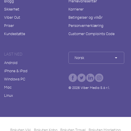
Blogg
Merkevaresenter
Sikkerhet
Karrierer
Viber Out
Betingelser og vilkår
Priser
Personvernerklæring
Kundestøtte
Customer Complaints Code
LAST NED
Norsk
Android
iPhone & iPad
Windows PC
Mac
©
2026
Viber Media S.à r.l.
Linux
Rakuten Viki
Rakuten Kobo
Rakuten Travel
Rakuten Marketing