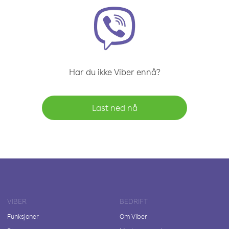
Har du ikke Viber ennå?
Last ned nå
VIBER
BEDRIFT
Funksjoner
Om Viber