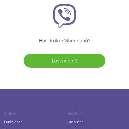
Har du ikke Viber ennå?
Last ned nå
VIBER
BEDRIFT
Funksjoner
Om Viber