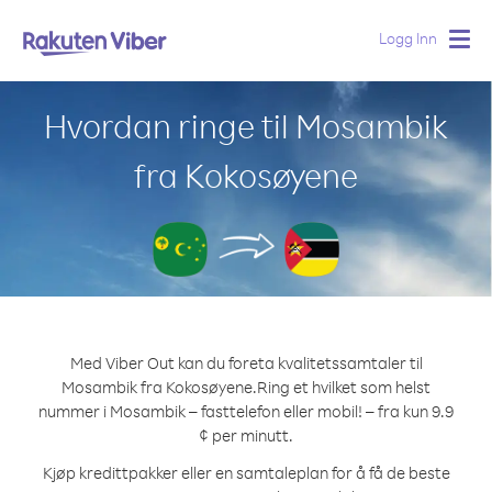
Logg Inn
Togg
navig
Hvordan ringe til Mosambik
fra Kokosøyene
Med Viber Out kan du foreta kvalitetssamtaler til
Mosambik fra Kokosøyene.
Ring et hvilket som helst
nummer i Mosambik – fasttelefon eller mobil! – fra kun 9.9
¢ per minutt.
Kjøp kredittpakker eller en samtaleplan for å få de beste