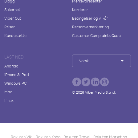
Blogg
Merkevaresenter
Sikkerhet
Karrierer
Viber Out
Betingelser og vilkår
Priser
Personvernerklæring
Kundestøtte
Customer Complaints Code
LAST NED
Norsk
Android
iPhone & iPad
Windows PC
Mac
©
2026
Viber Media S.à r.l.
Linux
Rakuten Viki
Rakuten Kobo
Rakuten Travel
Rakuten Marketing