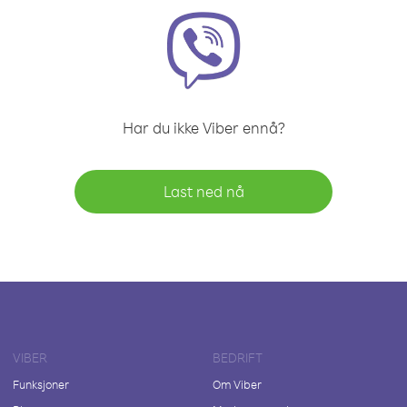
Har du ikke Viber ennå?
Last ned nå
VIBER
BEDRIFT
Funksjoner
Om Viber