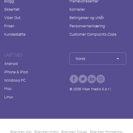
Blogg
Merkevaresenter
Sikkerhet
Karrierer
Viber Out
Betingelser og vilkår
Priser
Personvernerklæring
Kundestøtte
Customer Complaints Code
LAST NED
Norsk
Android
iPhone & iPad
Windows PC
Mac
©
2026
Viber Media S.à r.l.
Linux
Rakuten Viki
Rakuten Kobo
Rakuten Travel
Rakuten Marketing