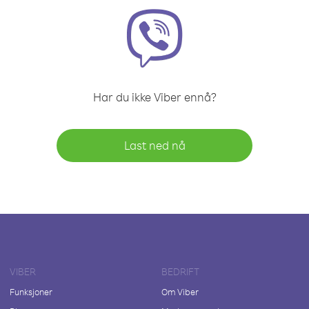
Har du ikke Viber ennå?
Last ned nå
VIBER
BEDRIFT
Funksjoner
Om Viber