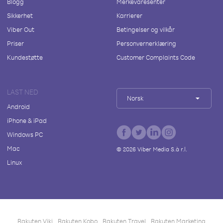
Blogg
Merkevaresenter
Sikkerhet
Karrierer
Viber Out
Betingelser og vilkår
Priser
Personvernerklæring
Kundestøtte
Customer Complaints Code
LAST NED
Norsk
Android
iPhone & iPad
Windows PC
Mac
©
2026
Viber Media S.à r.l.
Linux
Rakuten Viki
Rakuten Kobo
Rakuten Travel
Rakuten Marketing