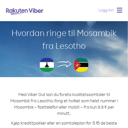
Logg Inn
Togg
navig
Hvordan ringe til Mosambik
fra Lesotho
Med Viber Out kan du foreta kvalitetssamtaler til
Mosambik fra Lesotho.
Ring et hvilket som helst nummer i
Mosambik – fasttelefon eller mobil! – fra kun 9.9 ¢ per
minutt.
Kjøp kredittpakker eller en samtaleplan for å få de beste