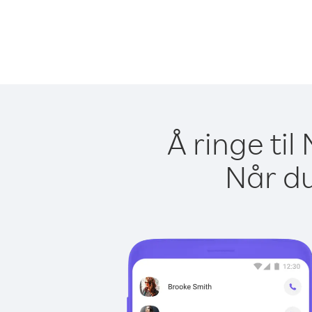
Å ringe ti
Når du