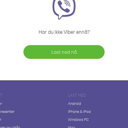
Har du ikke Viber ennå?
Last ned nå
FT
LAST NED
er
Android
resenter
iPhone & iPad
r
Windows PC
ser og vilkår
Mac