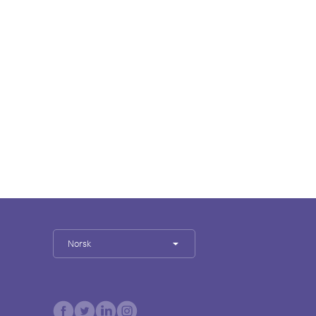
Norsk