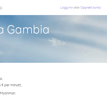
gg
Logg Inn
eller
Opprett konto
ra Gambia
a.
5 ¢ per minutt.
il Myanmar.