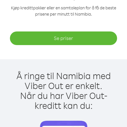
Kjøp kredittpakker eller en samtaleplan for å få de beste
prisene per minutt til Namibia.
Se priser
Å ringe til Namibia med
Viber Out er enkelt.
Når du har Viber Out-
kreditt kan du: