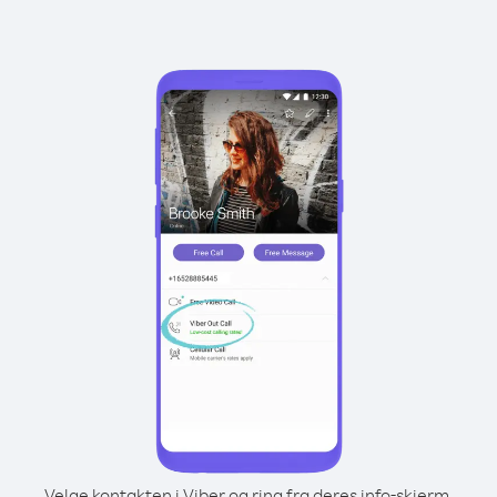
Velge kontakten i Viber og ring fra deres info-skjerm.