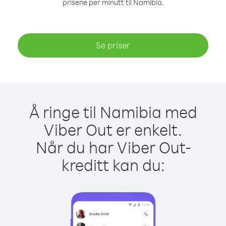
prisene per minutt til Namibia.
Se priser
Å ringe til Namibia med
Viber Out er enkelt.
Når du har Viber Out-
kreditt kan du: