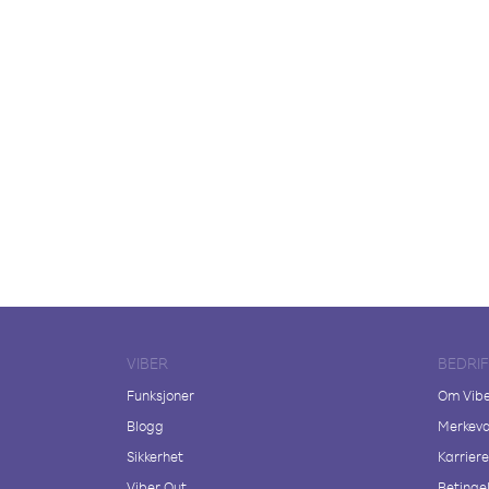
VIBER
BEDRI
Funksjoner
Om Vib
Blogg
Merkeva
Sikkerhet
Karriere
Viber Out
Betingel