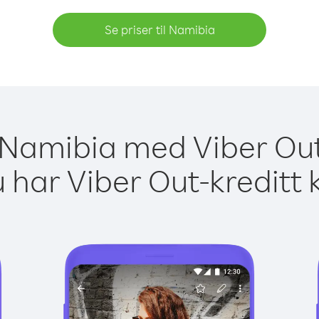
Se priser til Namibia
l Namibia med Viber Out
 har Viber Out-kreditt 