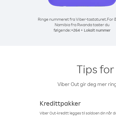
Ringe nummeret fra Viber-tastaturet.
For å
Namibia fra Rwanda taster du
følgende:
+
+
264
Lokalt nummer
Tips fo
Viber Out gir deg mer ring
Kredittpakker
Viber Out-kreditt legges til saldoen din når du