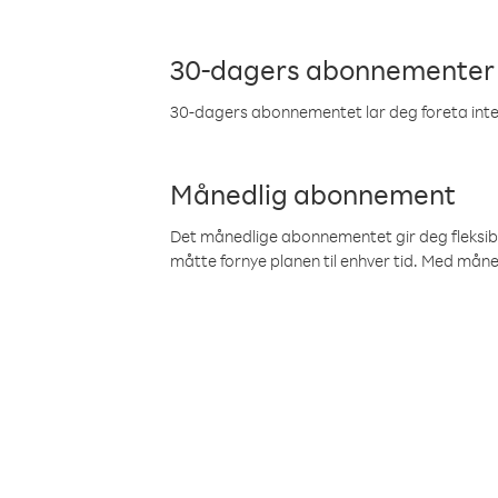
30-dagers abonnementer
30-dagers abonnementet lar deg foreta inter
Månedlig abonnement
Det månedlige abonnementet gir deg fleksibilit
måtte fornye planen til enhver tid. Med mån