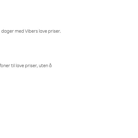
 dager med Vibers lave priser.
ner til lave priser, uten å