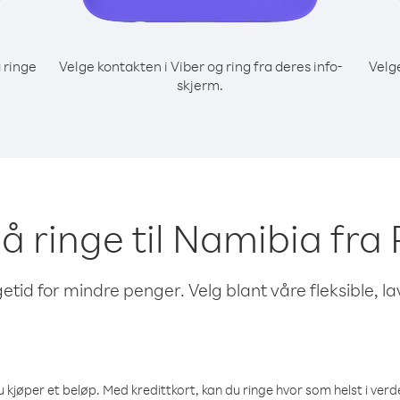
 ringe
Velge kontakten i Viber og ring fra deres info-
Velg
skjerm.
r å ringe til Namibia fr
etid for mindre penger. Velg blant våre fleksible, l
 kjøper et beløp. Med kredittkort, kan du ringe hvor som helst i verden