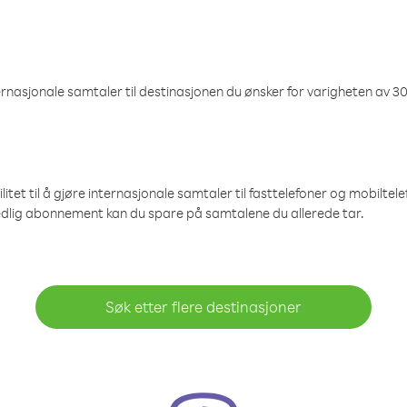
nasjonale samtaler til destinasjonen du ønsker for varigheten av 30
et til å gjøre internasjonale samtaler til fasttelefoner og mobiltelefo
edlig abonnement kan du spare på samtalene du allerede tar.
Søk etter flere destinasjoner