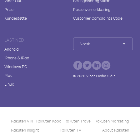
Viber Out
Betingelser og vilkår
Priser
Personvernerklæring
Kundestøtte
Customer Complaints Code
LAST NED
Norsk
Android
iPhone & iPad
Windows PC
Mac
©
2026
Viber Media S.à r.l.
Linux
Rakuten Viki
Rakuten Kobo
Rakuten Travel
Rakuten Marketing
Rakuten Insight
Rakuten TV
About Rakuten