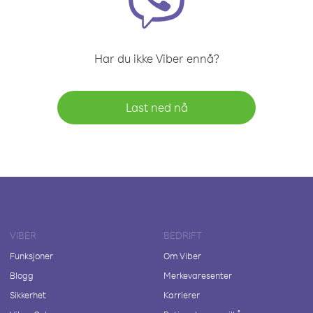
Har du ikke Viber ennå?
Last ned nå
VIBER
BEDRIFT
Funksjoner
Om Viber
Blogg
Merkevaresenter
Sikkerhet
Karrierer