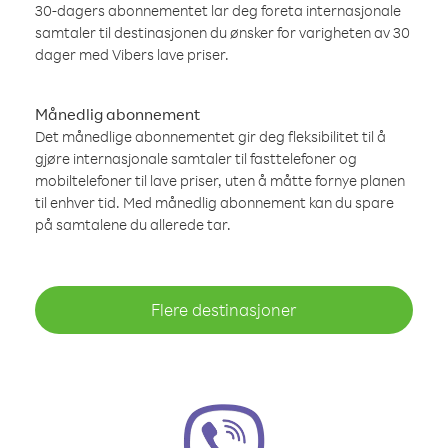
30-dagers abonnementet lar deg foreta internasjonale
samtaler til destinasjonen du ønsker for varigheten av 30
dager med Vibers lave priser.
Månedlig abonnement
Det månedlige abonnementet gir deg fleksibilitet til å
gjøre internasjonale samtaler til fasttelefoner og
mobiltelefoner til lave priser, uten å måtte fornye planen
til enhver tid. Med månedlig abonnement kan du spare
på samtalene du allerede tar.
Flere destinasjoner