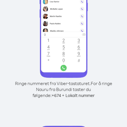
Ringe nummeret fra Viber-tastaturet.
For å ringe
Nauru fra Burundi taster du
følgende:
+
+
674
Lokalt nummer