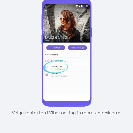
Velge kontakten i Viber og ring fra deres info-skjerm.