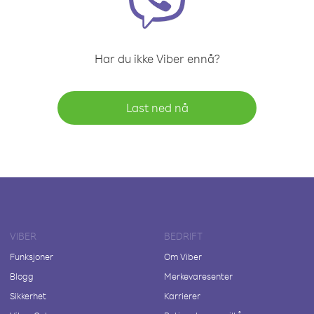
Har du ikke Viber ennå?
Last ned nå
VIBER
BEDRIFT
Funksjoner
Om Viber
Blogg
Merkevaresenter
Sikkerhet
Karrierer