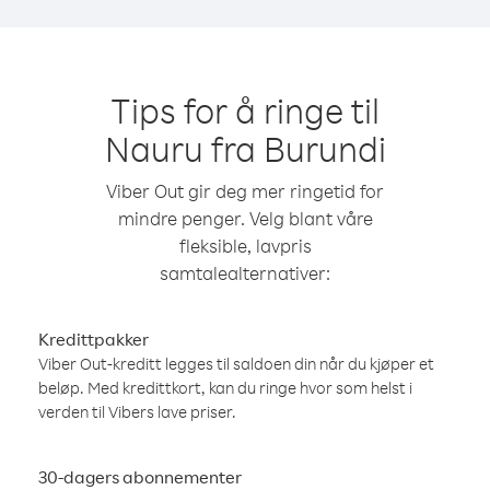
Tips for å ringe til
Nauru fra Burundi
Viber Out gir deg mer ringetid for
mindre penger. Velg blant våre
fleksible, lavpris
samtalealternativer:
Kredittpakker
Viber Out-kreditt legges til saldoen din når du kjøper et
beløp. Med kredittkort, kan du ringe hvor som helst i
verden til Vibers lave priser.
30-dagers abonnementer