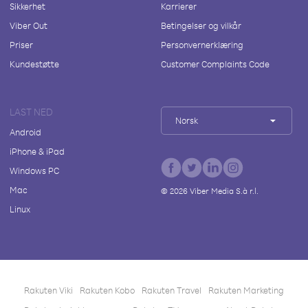
Sikkerhet
Karrierer
Viber Out
Betingelser og vilkår
Priser
Personvernerklæring
Kundestøtte
Customer Complaints Code
LAST NED
Norsk
Android
iPhone & iPad
Windows PC
Mac
©
2026
Viber Media S.à r.l.
Linux
Rakuten Viki
Rakuten Kobo
Rakuten Travel
Rakuten Marketing