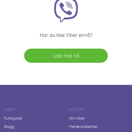
Har du ikke Viber ennå?
Last ned nå
VIBER
BEDRIFT
Funksjoner
Om Viber
Blogg
Merkevaresenter