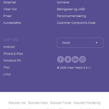
Sikkerhet
Karrierer
Viber Out
Betingelser og vilkår
Priser
Personvernerklæring
Kundestøtte
Customer Complaints Code
LAST NED
Norsk
Android
iPhone & iPad
Windows PC
Mac
©
2026
Viber Media S.à r.l.
Linux
Rakuten Viki
Rakuten Kobo
Rakuten Travel
Rakuten Marketing