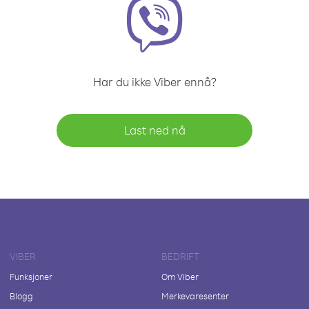
Har du ikke Viber ennå?
Last ned nå
VIBER
BEDRIFT
Funksjoner
Om Viber
Blogg
Merkevaresenter