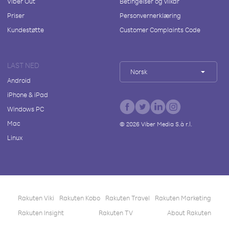
Viber Out
Betingelser og vilkår
Priser
Personvernerklæring
Kundestøtte
Customer Complaints Code
LAST NED
Norsk
Android
iPhone & iPad
Windows PC
Mac
©
2026
Viber Media S.à r.l.
Linux
Rakuten Viki
Rakuten Kobo
Rakuten Travel
Rakuten Marketing
Rakuten Insight
Rakuten TV
About Rakuten