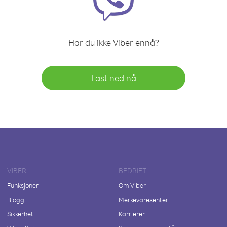
Har du ikke Viber ennå?
Last ned nå
VIBER
BEDRIFT
Funksjoner
Om Viber
Blogg
Merkevaresenter
Sikkerhet
Karrierer