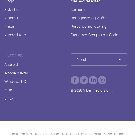
Blogg
Merkevaresenter
Sikkerhet
Karrierer
Viber Out
Betingelser og vilkår
Priser
Personvernerklæring
Kundestøtte
Customer Complaints Code
LAST NED
Norsk
Android
iPhone & iPad
Windows PC
Mac
©
2026
Viber Media S.à r.l.
Linux
Rakuten Viki
Rakuten Kobo
Rakuten Travel
Rakuten Marketing