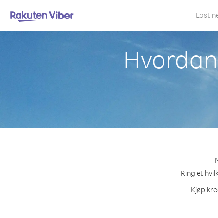
Last n
Hvordan 
M
Ring et hvil
Kjøp kre