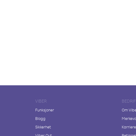
VIBER
BEDRI
Funksjoner
Om Vib
Blogg
Merkeva
Sikkerhet
Karriere
Viber Out
Betingel