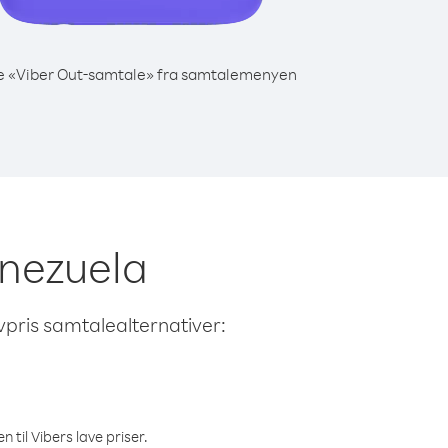
e «Viber Out-samtale» fra samtalemenyen
enezuela
avpris samtalealternativer:
 til Vibers lave priser.