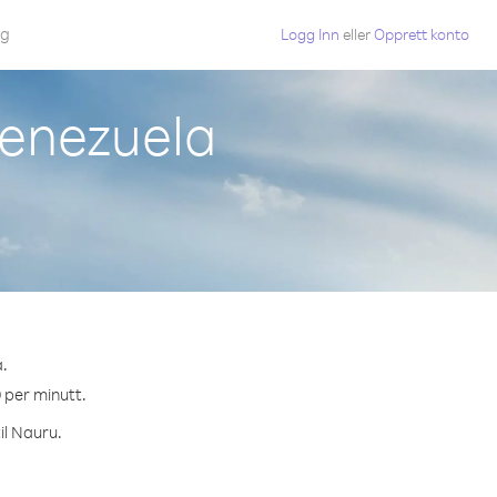
gg
Logg Inn
eller
Opprett konto
Venezuela
a.
9 per minutt.
il Nauru.