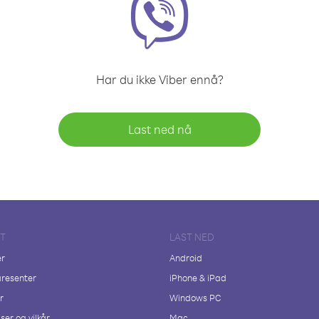
Har du ikke Viber ennå?
Last ned nå
FT
LAST NED
er
Android
resenter
iPhone & iPad
r
Windows PC
ser og vilkår
Mac