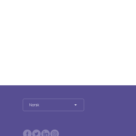
Norsk