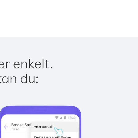
er enkelt.
kan du: