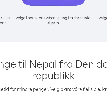
 ringe
Velge kontakten i Viber og ring fra deres info-
Velg
er du
skjerm.
ringe til Nepal fra Den 
republikk
etid for mindre penger. Velg blant våre fleksible, l