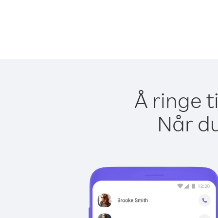
Å ringe t
Når du