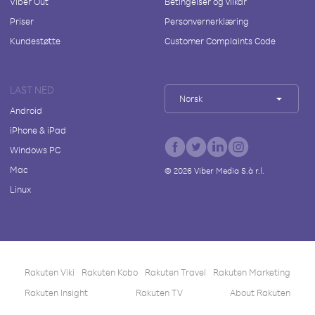
Viber Out
Betingelser og vilkår
Priser
Personvernerklæring
Kundestøtte
Customer Complaints Code
LAST NED
Norsk
Android
iPhone & iPad
Windows PC
Mac
©
2026
Viber Media S.à r.l.
Linux
Rakuten Viki
Rakuten Kobo
Rakuten Travel
Rakuten Marketing
Rakuten Insight
Rakuten TV
About Rakuten