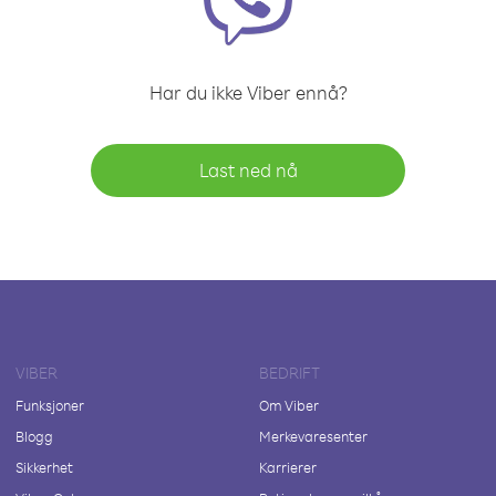
Har du ikke Viber ennå?
Last ned nå
VIBER
BEDRIFT
Funksjoner
Om Viber
Blogg
Merkevaresenter
Sikkerhet
Karrierer