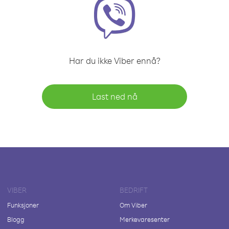
Har du ikke Viber ennå?
Last ned nå
VIBER
BEDRIFT
Funksjoner
Om Viber
Blogg
Merkevaresenter