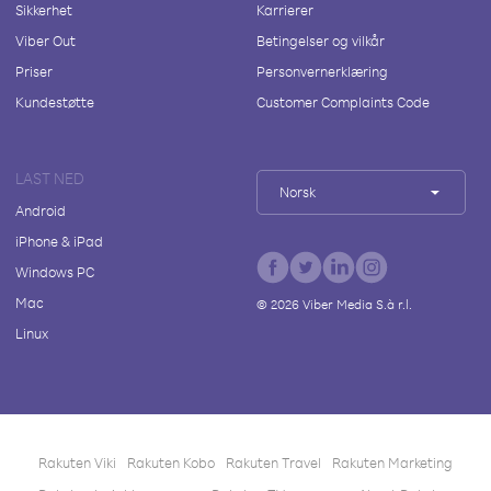
Sikkerhet
Karrierer
Viber Out
Betingelser og vilkår
Priser
Personvernerklæring
Kundestøtte
Customer Complaints Code
LAST NED
Norsk
Android
iPhone & iPad
Windows PC
Mac
©
2026
Viber Media S.à r.l.
Linux
Rakuten Viki
Rakuten Kobo
Rakuten Travel
Rakuten Marketing