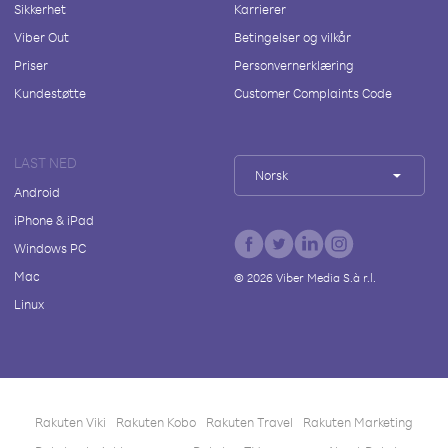
Sikkerhet
Karrierer
Viber Out
Betingelser og vilkår
Priser
Personvernerklæring
Kundestøtte
Customer Complaints Code
LAST NED
Norsk
Android
iPhone & iPad
Windows PC
Mac
©
2026
Viber Media S.à r.l.
Linux
Rakuten Viki
Rakuten Kobo
Rakuten Travel
Rakuten Marketing