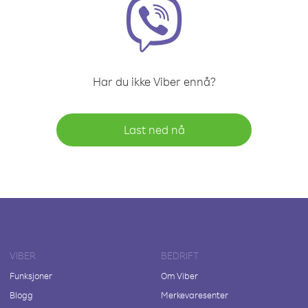
Har du ikke Viber ennå?
Last ned nå
VIBER
BEDRIFT
Funksjoner
Om Viber
Blogg
Merkevaresenter