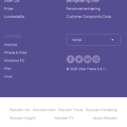
Viber Out
Betingelser og vilkår
Priser
Personvernerklæring
Kundestøtte
Customer Complaints Code
LAST NED
Norsk
Android
iPhone & iPad
Windows PC
Mac
©
2026
Viber Media S.à r.l.
Linux
Rakuten Viki
Rakuten Kobo
Rakuten Travel
Rakuten Marketing
Rakuten Insight
Rakuten TV
About Rakuten