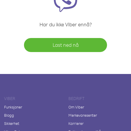
Har du ikke Viber ennå?
Last ned nå
VIBER
BEDRIFT
Funksjoner
Om Viber
Blogg
Merkevaresenter
Sikkerhet
Karrierer