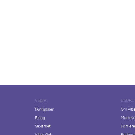
VIBER
BEDRI
Funksjoner
Om Vib
Blogg
Merkeva
Sikkerhet
Karriere
Viber Out
Betingel