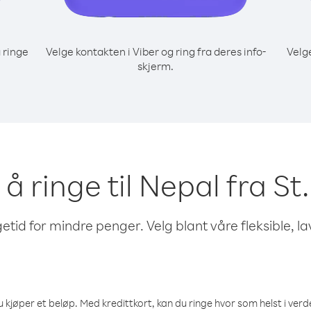
 ringe
Velge kontakten i Viber og ring fra deres info-
Velg
skjerm.
 å ringe til Nepal fra S
etid for mindre penger. Velg blant våre fleksible, l
 kjøper et beløp. Med kredittkort, kan du ringe hvor som helst i verden