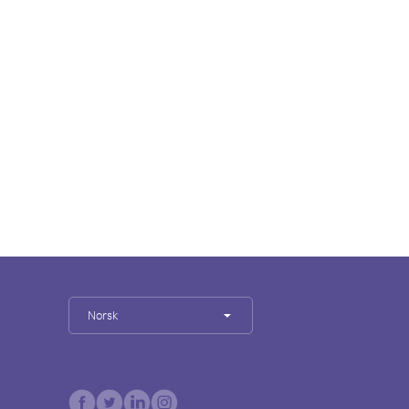
Norsk