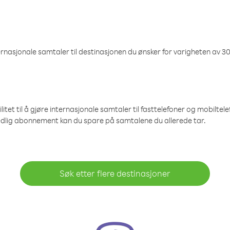
nasjonale samtaler til destinasjonen du ønsker for varigheten av 30
et til å gjøre internasjonale samtaler til fasttelefoner og mobiltelefo
edlig abonnement kan du spare på samtalene du allerede tar.
Søk etter flere destinasjoner