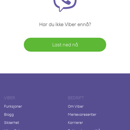
Har du ikke Viber ennå?
Last ned nå
VIBER
BEDRIFT
Funksjoner
Om Viber
Blogg
Merkevaresenter
Sikkerhet
Karrierer