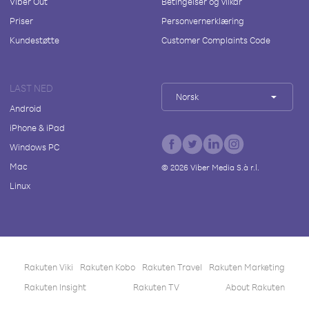
Viber Out
Betingelser og vilkår
Priser
Personvernerklæring
Kundestøtte
Customer Complaints Code
LAST NED
Norsk
Android
iPhone & iPad
Windows PC
Mac
©
2026
Viber Media S.à r.l.
Linux
Rakuten Viki
Rakuten Kobo
Rakuten Travel
Rakuten Marketing
Rakuten Insight
Rakuten TV
About Rakuten