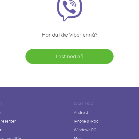
Har du ikke Viber ennå?
Last ned nå
FT
LAST NED
er
Android
resenter
iPhone & iPad
r
Windows PC
ser og vilkår
Mac