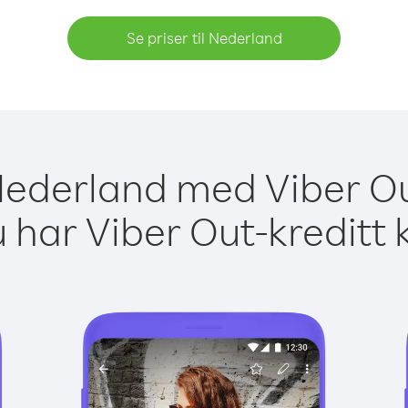
Se priser til Nederland
 Nederland med Viber Ou
 har Viber Out-kreditt 