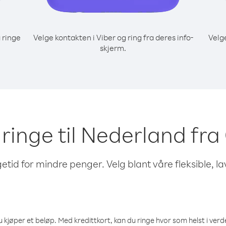
 ringe
Velge kontakten i Viber og ring fra deres info-
Velg
skjerm.
å ringe til Nederland fr
etid for mindre penger. Velg blant våre fleksible, l
 kjøper et beløp. Med kredittkort, kan du ringe hvor som helst i verden