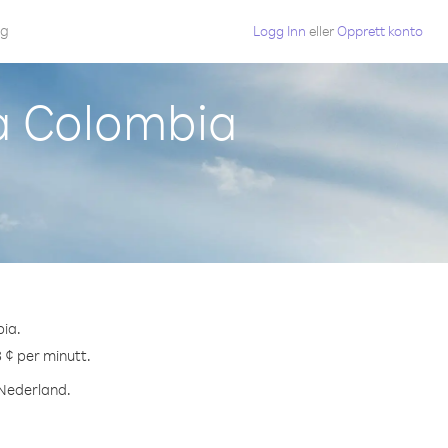
gg
Logg Inn
eller
Opprett konto
ra Colombia
bia.
3 ¢ per minutt.
 Nederland.