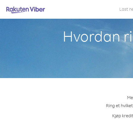
Last n
Hvordan ri
Med
Ring et hvilke
Kjøp kredi