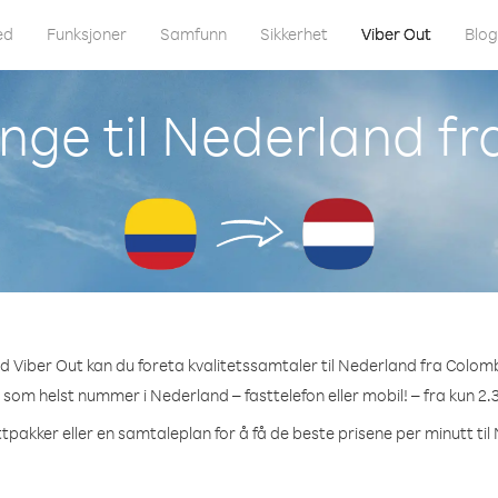
ed
Funksjoner
Samfunn
Sikkerhet
Viber Out
Blo
nge til Nederland f
 Viber Out kan du foreta kvalitetssamtaler til Nederland fra Colom
t som helst nummer i Nederland – fasttelefon eller mobil! – fra kun 2.
ttpakker eller en samtaleplan for å få de beste prisene per minutt til