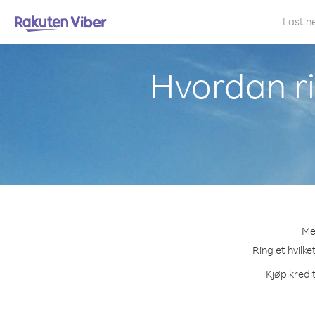
Last n
Hvordan ri
Me
Ring et hvilke
Kjøp kredi