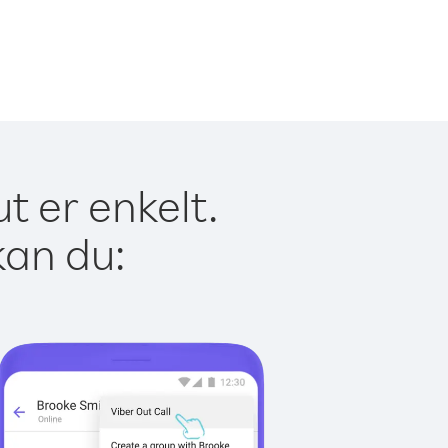
t er enkelt.
kan du: