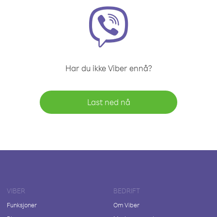
Har du ikke Viber ennå?
Last ned nå
VIBER
BEDRIFT
Funksjoner
Om Viber