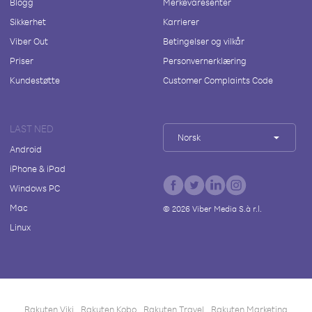
Blogg
Merkevaresenter
Sikkerhet
Karrierer
Viber Out
Betingelser og vilkår
Priser
Personvernerklæring
Kundestøtte
Customer Complaints Code
LAST NED
Norsk
Android
iPhone & iPad
Windows PC
Mac
©
2026
Viber Media S.à r.l.
Linux
Rakuten Viki
Rakuten Kobo
Rakuten Travel
Rakuten Marketing