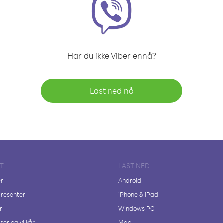
Har du ikke Viber ennå?
Last ned nå
FT
LAST NED
er
Android
resenter
iPhone & iPad
r
Windows PC
ser og vilkår
Mac