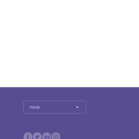
Norsk