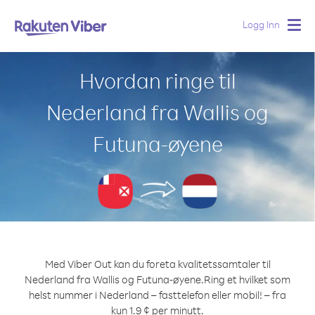
Logg Inn
Togg
navig
Hvordan ringe til
Nederland fra Wallis og
Futuna-øyene
Med Viber Out kan du foreta kvalitetssamtaler til
Nederland fra Wallis og Futuna-øyene.
Ring et hvilket som
helst nummer i Nederland – fasttelefon eller mobil! – fra
kun 1.9 ¢ per minutt.