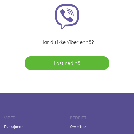
Har du ikke Viber ennå?
Last ned nå
VIBER
BEDRIFT
Funksjoner
Om Viber