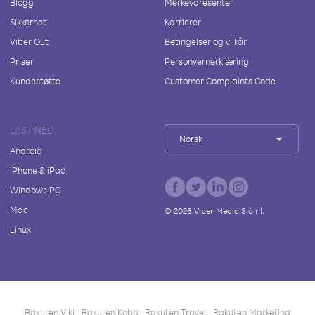
Blogg
Merkevaresenter
Sikkerhet
Karrierer
Viber Out
Betingelser og vilkår
Priser
Personvernerklæring
Kundestøtte
Customer Complaints Code
LAST NED
Norsk
Android
iPhone & iPad
Windows PC
Mac
©
2026
Viber Media S.à r.l.
Linux
Rakuten Viki
Rakuten Kobo
Rakuten Travel
Rakuten Marketing