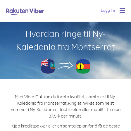
Logg Inn
Togg
navig
Hvordan ringe til Ny-
Kaledonia fra Montserrat
Med Viber Out kan du foreta kvalitetssamtaler til Ny-
Kaledonia fra Montserrat.
Ring et hvilket som helst
nummer i Ny-Kaledonia – fasttelefon eller mobil! – fra kun
37.5 ¢ per minutt.
Kjøp kredittpakker eller en samtaleplan for å få de beste