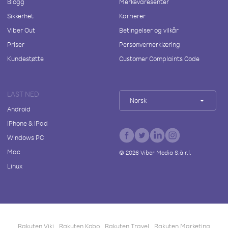
Blogg
Merkevaresenter
Sikkerhet
Karrierer
Viber Out
Betingelser og vilkår
Priser
Personvernerklæring
Kundestøtte
Customer Complaints Code
LAST NED
Norsk
Android
iPhone & iPad
Windows PC
Mac
©
2026
Viber Media S.à r.l.
Linux
Rakuten Viki
Rakuten Kobo
Rakuten Travel
Rakuten Marketing