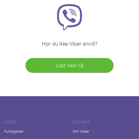
Har du ikke Viber ennå?
Last ned nå
VIBER
BEDRIFT
Funksjoner
Om Viber