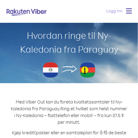
Logg Inn
Togg
navig
Hvordan ringe til Ny-
Kaledonia fra Paraguay
Med Viber Out kan du foreta kvalitetssamtaler til Ny-
Kaledonia fra Paraguay.
Ring et hvilket som helst nummer
i Ny-Kaledonia – fasttelefon eller mobil! – fra kun 37.5 ¢
per minutt.
Kjøp kredittpakker eller en samtaleplan for å få de beste