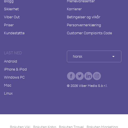
Blogg
Merkevaresenter
Sikkerhet
Karrierer
Viber Out
Betingelser og vilkår
Priser
Personvernerklæring
Kundestøtte
Customer Complaints Code
LAST NED
Norsk
Android
iPhone & iPad
Windows PC
Mac
©
2026
Viber Media S.à r.l.
Linux
Rakuten Viki
Rakuten Kobo
Rakuten Travel
Rakuten Marketing