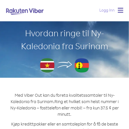
Logg Inn
Togg
navig
Hvordan ringe til Ny-
Kaledonia fra Surinam
Med Viber Out kan du foreta kvalitetssamtaler til Ny-
Kaledonia fra Surinam.
Ring et hvilket som helst nummer i
Ny-Kaledonia – fasttelefon eller mobil! – fra kun 37.5 ¢ per
minutt.
Kjøp kredittpakker eller en samtaleplan for å få de beste