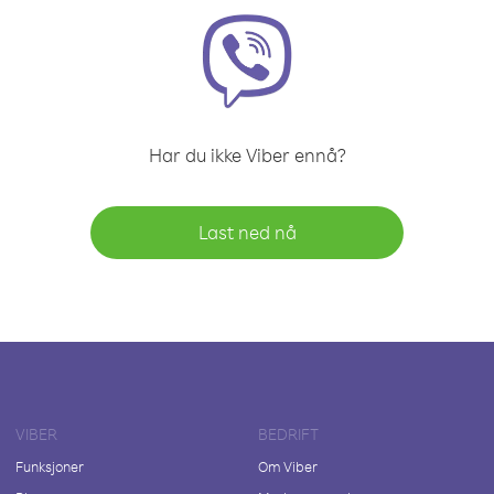
Har du ikke Viber ennå?
Last ned nå
VIBER
BEDRIFT
Funksjoner
Om Viber