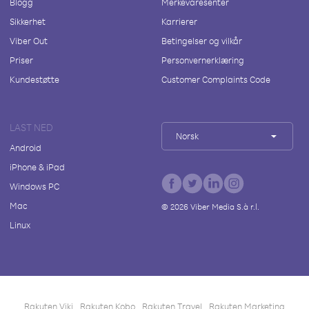
Blogg
Merkevaresenter
Sikkerhet
Karrierer
Viber Out
Betingelser og vilkår
Priser
Personvernerklæring
Kundestøtte
Customer Complaints Code
LAST NED
Norsk
Android
iPhone & iPad
Windows PC
Mac
©
2026
Viber Media S.à r.l.
Linux
Rakuten Viki
Rakuten Kobo
Rakuten Travel
Rakuten Marketing