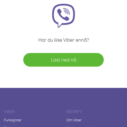
Har du ikke Viber ennå?
Last ned nå
VIBER
BEDRIFT
Funksjoner
Om Viber