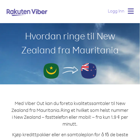
Logg Inn
Togg
navig
Hvordan ringe til New
Zealand fra Mauritania
Med Viber Out kan du foreta kvalitetssamtaler til New
Zealand fra Mauritania.
Ring et hvilket som helst nummer
i New Zealand – fasttelefon eller mobil! – fra kun 1.9 ¢ per
minutt.
Kjøp kredittpakker eller en samtaleplan for å få de beste