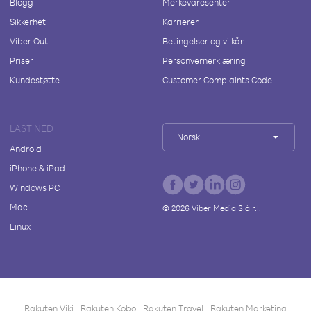
Blogg
Merkevaresenter
Sikkerhet
Karrierer
Viber Out
Betingelser og vilkår
Priser
Personvernerklæring
Kundestøtte
Customer Complaints Code
LAST NED
Norsk
Android
iPhone & iPad
Windows PC
Mac
©
2026
Viber Media S.à r.l.
Linux
Rakuten Viki
Rakuten Kobo
Rakuten Travel
Rakuten Marketing