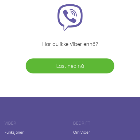
Har du ikke Viber ennå?
Last ned nå
VIBER
BEDRIFT
Funksjoner
Om Viber