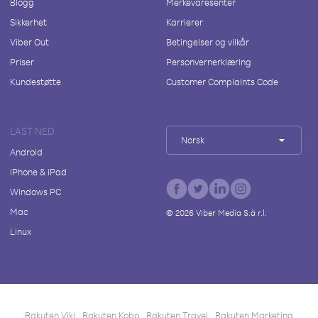
Blogg
Merkevaresenter
Sikkerhet
Karrierer
Viber Out
Betingelser og vilkår
Priser
Personvernerklæring
Kundestøtte
Customer Complaints Code
LAST NED
Norsk
Android
iPhone & iPad
Windows PC
Mac
©
2026
Viber Media S.à r.l.
Linux
Rakuten Viki
Rakuten Kobo
Rakuten Travel
Rakuten Marketing