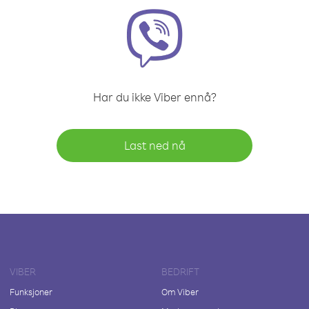
Har du ikke Viber ennå?
Last ned nå
VIBER
BEDRIFT
Funksjoner
Om Viber