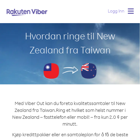
Logg Inn
Togg
navig
Hvordan ringe til New
Zealand fra Taiwan
Med Viber Out kan du foreta kvalitetssamtaler til New
Zealand fra Taiwan.
Ring et hvilket som helst nummer i
New Zealand – fasttelefon eller mobil! – fra kun 2.0 ¢ per
minutt.
Kjøp kredittpakker eller en samtaleplan for å få de beste