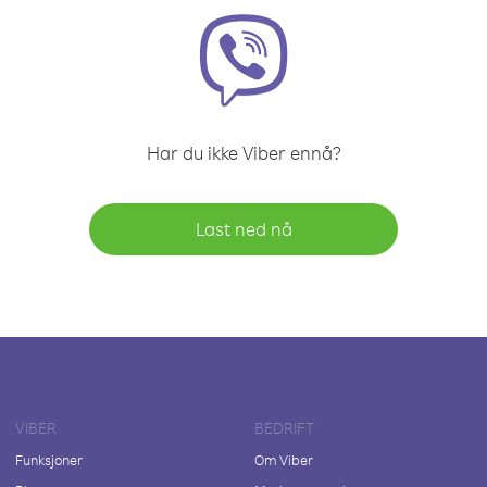
Har du ikke Viber ennå?
Last ned nå
VIBER
BEDRIFT
Funksjoner
Om Viber