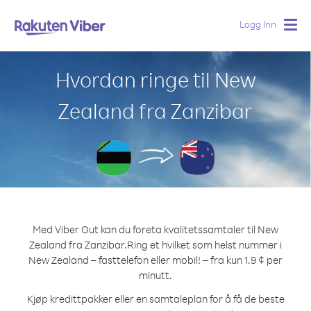
Logg Inn
Togg
navig
Hvordan ringe til New
Zealand fra Zanzibar
Med Viber Out kan du foreta kvalitetssamtaler til New
Zealand fra Zanzibar.
Ring et hvilket som helst nummer i
New Zealand – fasttelefon eller mobil! – fra kun 1.9 ¢ per
minutt.
Kjøp kredittpakker eller en samtaleplan for å få de beste