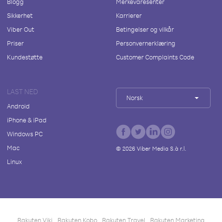
Blogg
Merkevaresenter
Sikkerhet
Karrierer
Viber Out
Betingelser og vilkår
Priser
Personvernerklæring
Kundestøtte
Customer Complaints Code
LAST NED
Norsk
Android
iPhone & iPad
Windows PC
Mac
©
2026
Viber Media S.à r.l.
Linux
Rakuten Viki
Rakuten Kobo
Rakuten Travel
Rakuten Marketing