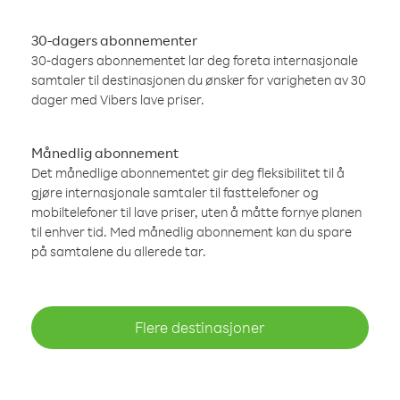
30-dagers abonnementer
30-dagers abonnementet lar deg foreta internasjonale
samtaler til destinasjonen du ønsker for varigheten av 30
dager med Vibers lave priser.
Månedlig abonnement
Det månedlige abonnementet gir deg fleksibilitet til å
gjøre internasjonale samtaler til fasttelefoner og
mobiltelefoner til lave priser, uten å måtte fornye planen
til enhver tid. Med månedlig abonnement kan du spare
på samtalene du allerede tar.
Flere destinasjoner