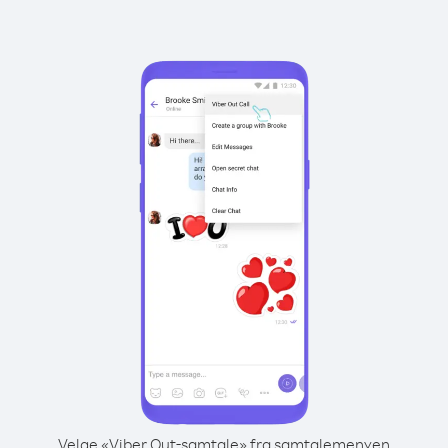
Velge «Viber Out-samtale» fra samtalemenyen