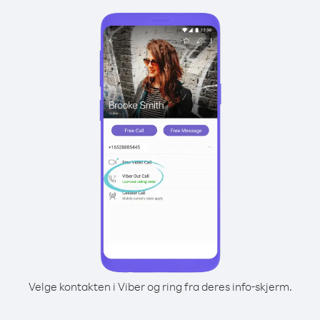
Velge kontakten i Viber og ring fra deres info-skjerm.