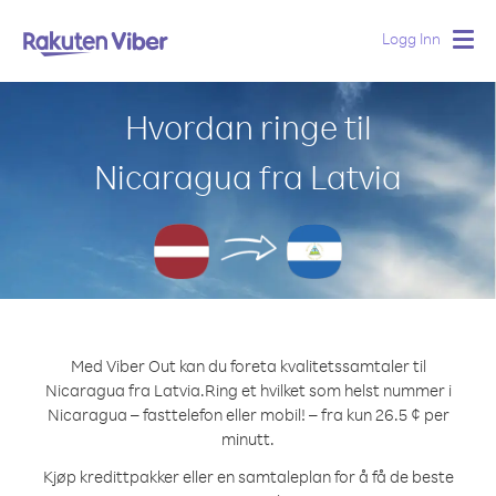
Logg Inn
Togg
navig
Hvordan ringe til
Nicaragua fra Latvia
Med Viber Out kan du foreta kvalitetssamtaler til
Nicaragua fra Latvia.
Ring et hvilket som helst nummer i
Nicaragua – fasttelefon eller mobil! – fra kun 26.5 ¢ per
minutt.
Kjøp kredittpakker eller en samtaleplan for å få de beste