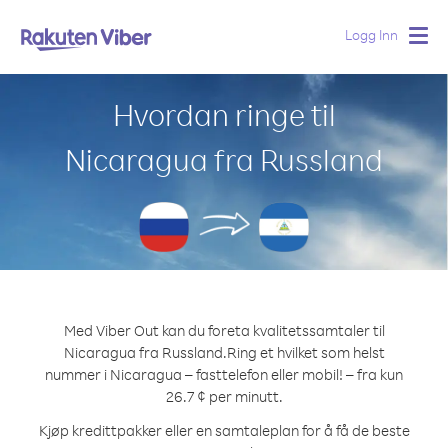
Logg Inn
Togg
navig
Hvordan ringe til
Nicaragua fra Russland
Med Viber Out kan du foreta kvalitetssamtaler til
Nicaragua fra Russland.
Ring et hvilket som helst
nummer i Nicaragua – fasttelefon eller mobil! – fra kun
26.7 ¢ per minutt.
Kjøp kredittpakker eller en samtaleplan for å få de beste