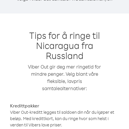
Tips for å ringe til
Nicaragua fra
Russland
Viber Out gir deg mer ringetid for
mindre penger. Velg blant våre
fleksible, lavpris
samtalealternativer:
Kredittpakker
Viber Out-kreditt legges til saldoen din når du kjøper et
beløp. Med kredittkort, kan du ringe hvor som helst i
verden til Vibers lave priser.