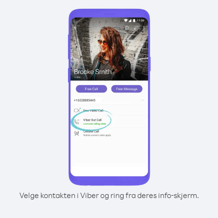
Velge kontakten i Viber og ring fra deres info-skjerm.