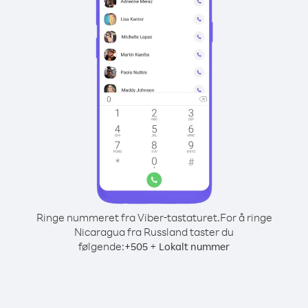
Ringe nummeret fra Viber-tastaturet.
For å ringe
Nicaragua fra Russland taster du
følgende:
+
+
505
Lokalt nummer