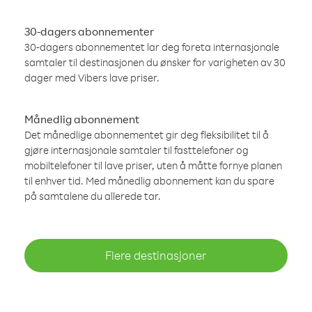
30-dagers abonnementer
30-dagers abonnementet lar deg foreta internasjonale
samtaler til destinasjonen du ønsker for varigheten av 30
dager med Vibers lave priser.
Månedlig abonnement
Det månedlige abonnementet gir deg fleksibilitet til å
gjøre internasjonale samtaler til fasttelefoner og
mobiltelefoner til lave priser, uten å måtte fornye planen
til enhver tid. Med månedlig abonnement kan du spare
på samtalene du allerede tar.
Flere destinasjoner