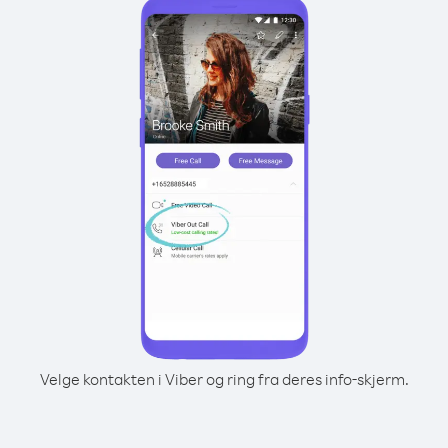
Velge kontakten i Viber og ring fra deres info-skjerm.