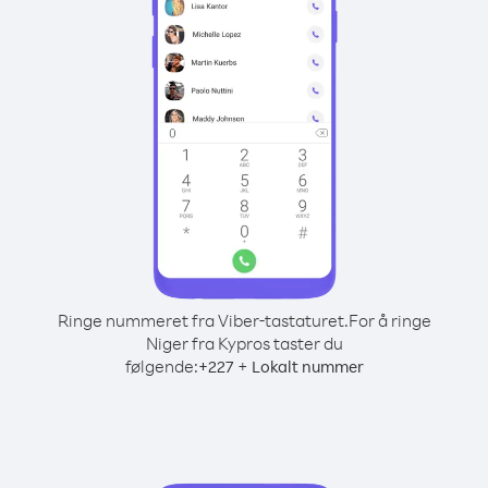
Ringe nummeret fra Viber-tastaturet.
For å ringe
Niger fra Kypros taster du
følgende:
+
+
227
Lokalt nummer