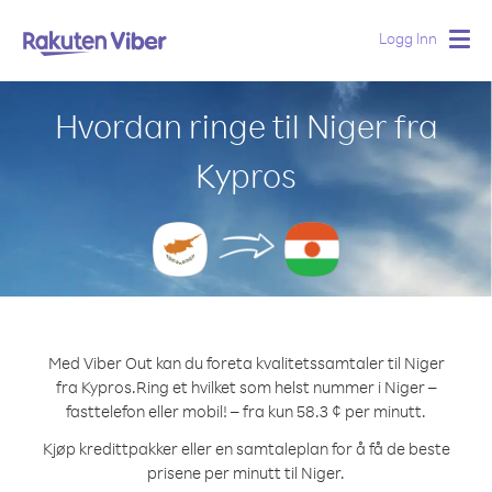
Logg Inn
Togg
navig
Hvordan ringe til Niger fra
Kypros
Med Viber Out kan du foreta kvalitetssamtaler til Niger
fra Kypros.
Ring et hvilket som helst nummer i Niger –
fasttelefon eller mobil! – fra kun 58.3 ¢ per minutt.
Kjøp kredittpakker eller en samtaleplan for å få de beste
prisene per minutt til Niger.