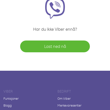
Har du ikke Viber ennå?
Last ned nå
VIBER
BEDRIFT
Funksjoner
Om Viber
Blogg
Merkevaresenter