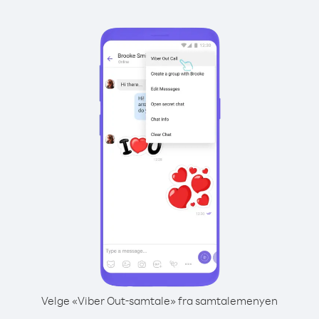
Velge «Viber Out-samtale» fra samtalemenyen