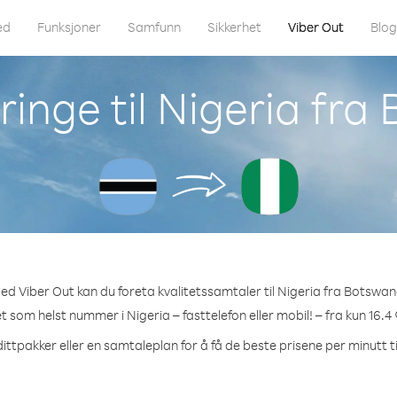
ed
Funksjoner
Samfunn
Sikkerhet
Viber Out
Blo
inge til Nigeria fr
ed Viber Out kan du foreta kvalitetssamtaler til Nigeria fra Botswan
et som helst nummer i Nigeria – fasttelefon eller mobil! – fra kun 16.4
ittpakker eller en samtaleplan for å få de beste prisene per minutt ti