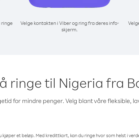
 ringe
Velge kontakten i Viber og ring fra deres info-
Velg
skjerm.
 å ringe til Nigeria fra
etid for mindre penger. Velg blant våre fleksible, l
 kjøper et beløp. Med kredittkort, kan du ringe hvor som helst i verden